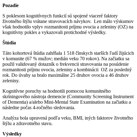
Pozadie
S poklesom kognitívnych funkcií sú spojené viaceré faktory
životného štýlu vrátane stravovacích návykov. Len málo výskumov
však hodnotilo vplyv rozmanitosti príjmu ovocia a zeleniny (OZ) na
kognitívny pokles a vykazovali protichodné výsledky.
Štúdia
Táto kohortová štúdia zahŕňala 1 518 čínskych starších ľudí žijúcich
v komunite (67 % mužov; medián veku 70 rokov). Na začiatku sa
použil validovaný dotazník o frekvencii stravovania na posúdenie
rozmanitosti príjmu ovocia, zeleniny a kombinácii OZ za posledný
rok. Do úvahy sa bralo maximálne 25 druhov ovocia a 46 druhov
zeleniny.
Kognitívne poruchy sa hodnotili pomocou komunitného
skríningového nástroja demencie (Community Screening Instrument
of Dementia) a/alebo Mini-Mental State Examination na začiatku a
následne počas 4-ročného sledovania.
Analýza bola upravená podľa veku, BMI, iných faktorov životného
štýlu a zdravotného stavu.
Výsledky