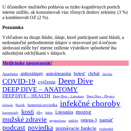
U účastníkov mužského pohlavia sa riziko kognitívnych porúch
mierne znížilo, ak konzumovali viac rôznych druhov zeleniny (3 %)
a kombinovali OZ (2 %).
Poznámka
Vzhľadom na dizajn štúdie, údaje, ktoré participanti sami hlásili, a
nedostatočné prehodnotenie údajov o stravovaní pri 4-ročnom
sledovaní môže byť mierne zníženie výsledkov spôsobené iba
náhodnými odchýlkami v údajoch.
Medicínske upozornenie!
autoimunita
antioxidanty
bolesť
chrbát
Anatómia
chrípka
Deep Dive
COVID-19
cvičenie
DEEP DIVE – ANATOMY
DEEP DIVE – HEALTH
Deep Dive – Literature
Deep Dive – Physics
infekčné choroby
humorná poviedka
fajčenie
Horčík
kosti
mozog
Literatúra
karotenoidy
kĺby
lebka
mužské zdravie
pamäť
omega-3
mysteriózna
nádcha
podcast
poviedka
poznávacie funkcie
probiotiká