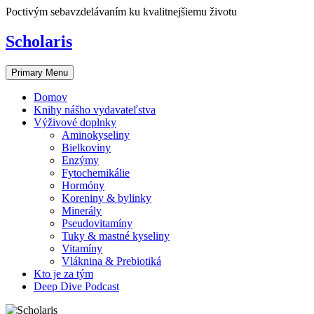
Skip
Poctivým sebavzdelávaním ku kvalitnejšiemu životu
to
content
Scholaris
Primary Menu
Domov
Knihy nášho vydavateľstva
Výživové doplnky
Aminokyseliny
Bielkoviny
Enzýmy
Fytochemikálie
Hormóny
Koreniny & bylinky
Minerály
Pseudovitamíny
Tuky & mastné kyseliny
Vitamíny
Vláknina & Prebiotiká
Kto je za tým
Deep Dive Podcast