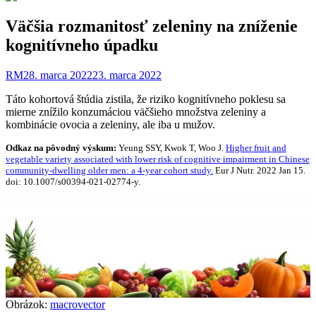
Väčšia rozmanitosť zeleniny na zníženie
kognitívneho úpadku
RM
28. marca 2022
23. marca 2022
Táto kohortová štúdia zistila, že riziko kognitívneho poklesu sa
mierne znížilo konzumáciou väčšieho množstva zeleniny a
kombinácie ovocia a zeleniny, ale iba u mužov.
Odkaz na pôvodný výskum:
Yeung SSY, Kwok T, Woo J.
Higher fruit and
vegetable variety associated with lower risk of cognitive impairment in Chinese
community-dwelling older men: a 4-year cohort study.
Eur J Nutr. 2022 Jan 15.
doi: 10.1007/s00394-021-02774-y.
Obrázok:
macrovector