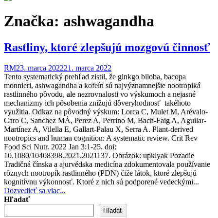
Značka:
ashwagandha
Rastliny, ktoré zlepšujú mozgovú činnosť
RM
23. marca 2022
21. marca 2022
Tento systematický prehľad zistil, že ginkgo biloba, bacopa
monnieri, ashwagandha a kofeín sú najvýznamnejšie nootropiká
rastlinného pôvodu, ale nezrovnalosti vo výskumoch a nejasné
mechanizmy ich pôsobenia znižujú dôveryhodnosť takéhoto
využitia. Odkaz na pôvodný výskum: Lorca C, Mulet M, Arévalo-
Caro C, Sanchez MÁ, Perez A, Perrino M, Bach-Faig A, Aguilar-
Martínez A, Vilella E, Gallart-Palau X, Serra A. Plant-derived
nootropics and human cognition: A systematic review. Crit Rev
Food Sci Nutr. 2022 Jan 3:1-25. doi:
10.1080/10408398.2021.2021137. Obrázok: upklyak Pozadie
Tradičná čínska a ajurvédska medicína zdokumentovala používanie
rôznych nootropík rastlinného (PDN) čiže látok, ktoré zlepšujú
kognitívnu výkonnosť. Ktoré z nich sú podporené vedeckými...
Dozvedieť sa viac...
Hľadať
Hľadať