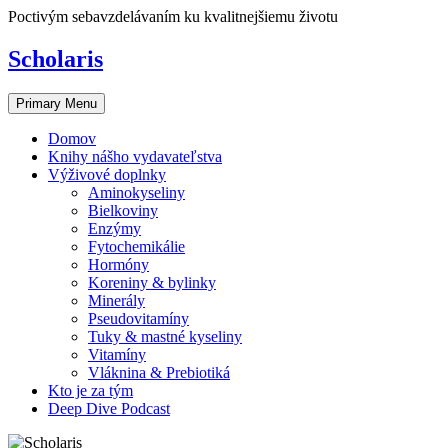
Skip
Poctivým sebavzdelávaním ku kvalitnejšiemu životu
to
content
Scholaris
Primary Menu
Domov
Knihy nášho vydavateľstva
Výživové doplnky
Aminokyseliny
Bielkoviny
Enzýmy
Fytochemikálie
Hormóny
Koreniny & bylinky
Minerály
Pseudovitamíny
Tuky & mastné kyseliny
Vitamíny
Vláknina & Prebiotiká
Kto je za tým
Deep Dive Podcast