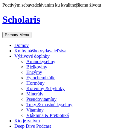
Skip
Poctivým sebavzdelávaním ku kvalitnejšiemu životu
to
content
Scholaris
Primary Menu
Domov
Knihy nášho vydavateľstva
Výživové doplnky
Aminokyseliny
Bielkoviny
Enzýmy
Fytochemikálie
Hormóny
Koreniny & bylinky
Minerály
Pseudovitamíny
Tuky & mastné kyseliny
Vitamíny
Vláknina & Prebiotiká
Kto je za tým
Deep Dive Podcast