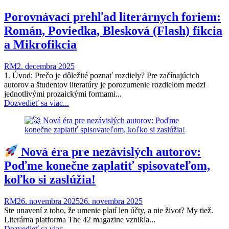
Porovnávací prehľad literárnych foriem:
Román, Poviedka, Blesková (Flash) fikcia
a Mikrofikcia
RM
2. decembra 2025
1. Úvod: Prečo je dôležité poznať rozdiely? Pre začínajúcich
autorov a študentov literatúry je porozumenie rozdielom medzi
jednotlivými prozaickými formami...
Dozvedieť sa viac...
Nová éra pre nezávislých autorov:
Poďme konečne zaplatiť spisovateľom,
koľko si zaslúžia!
RM
26. novembra 2025
26. novembra 2025
Ste unavení z toho, že umenie platí len účty, a nie život? My tiež.
Literárna platforma The 42 magazine vznikla...
Dozvedieť sa viac...