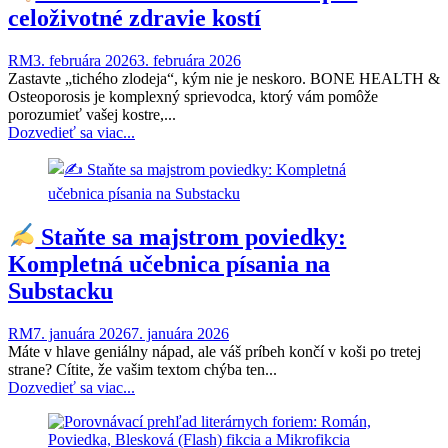
celoživotné zdravie kostí
RM
3. februára 2026
3. februára 2026
Zastavte „tichého zlodeja“, kým nie je neskoro. BONE HEALTH &
Osteoporosis je komplexný sprievodca, ktorý vám pomôže
porozumieť vašej kostre,...
Dozvedieť sa viac...
Staňte sa majstrom poviedky:
Kompletná učebnica písania na
Substacku
RM
7. januára 2026
7. januára 2026
Máte v hlave geniálny nápad, ale váš príbeh končí v koši po tretej
strane? Cítite, že vašim textom chýba ten...
Dozvedieť sa viac...