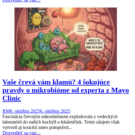
Vaše črevá vám klamú? 4 šokujúce
pravdy o mikrobióme od experta z Mayo
Clinic
RM
6. októbra 2025
6. októbra 2025
Fascinácia črevným mikrobiómom explodovala z vedeckých
laboratórií do našich kuchýň a lekárničiek. Tento záujem však
vytvoril aj toxickú zmes poloprávd...
Dozvedieť sa viac...