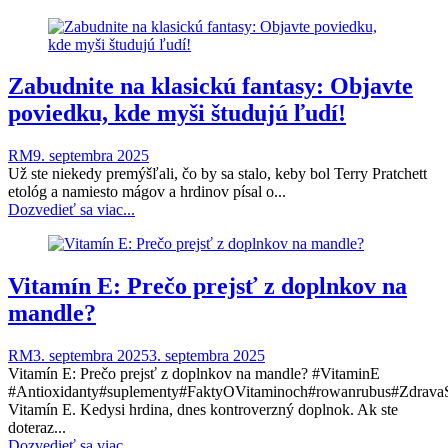
Zabudnite na klasickú fantasy: Objavte
poviedku, kde myši študujú ľudí!
RM
9. septembra 2025
Už ste niekedy premýšľali, čo by sa stalo, keby bol Terry Pratchett
etológ a namiesto mágov a hrdinov písal o...
Dozvedieť sa viac...
Vitamín E: Prečo prejsť z doplnkov na
mandle?
RM
3. septembra 2025
3. septembra 2025
Vitamín E: Prečo prejsť z doplnkov na mandle? #VitaminE
#Antioxidanty#suplementy#FaktyOVitaminoch#rowanrubus#ZdravaS
Vitamín E. Kedysi hrdina, dnes kontroverzný doplnok. Ak ste
doteraz...
Dozvedieť sa viac...