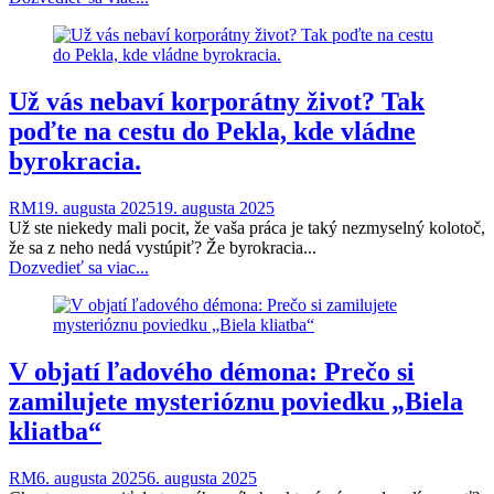
Už vás nebaví korporátny život? Tak
poďte na cestu do Pekla, kde vládne
byrokracia.
RM
19. augusta 2025
19. augusta 2025
Už ste niekedy mali pocit, že vaša práca je taký nezmyselný kolotoč,
že sa z neho nedá vystúpiť? Že byrokracia...
Dozvedieť sa viac...
V objatí ľadového démona: Prečo si
zamilujete mysterióznu poviedku „Biela
kliatba“
RM
6. augusta 2025
6. augusta 2025