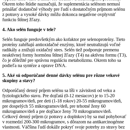
Okrem toho štúdie naznačujú, že suplementácia selénom nemusí
prinášať dodatočné výhody pre ľudí s dostatočným príjmom selénu
z potravy a vysoké dávky môžu dokonca negatívne ovplyvniť
funkciu štítnej žľazy.
4. Ako selén funguje v tele?
Selén funguje predovšetkým ako kofaktor pre selenoproteíny. Tieto
proteíny zahŕňajú antioxidačné enzýmy, ktoré neutralizujú voľné
radikály a znižujú oxidačný stres. Selén tiež podporuje premenu
neaktívnej formy hormónu štítnej žľazy (T4) na aktívnu formu (T3),
čo je dôležité pre správnu reguláciu metabolizmu. Okrem toho sa
podieľa na syntéze a oprave DNA.
5. Aké sú odporúčané denné dávky selénu pre rôzne vekové
skupiny a stavy?
Odporúčaný denný príjem selénu sa líši v závislosti od veku a
fyziologického stavu. Pre dojčatá (0-12 mesiacov) je to 15-20
mikrogramov/deň, pre deti (1-18 rokov) 20-55 mikrogramov/deň,
pre dospelých 55 mikrogramov/deň, pre tehotné ženy 60
mikrogramov/deň a pre dojčiace ženy 70 mikrogramov/deň.
Celkový denný príjem (z potravy a doplnkov) by sa mal pohybovať
v rozmedzí 200-300 mikrogramov, s dôrazom na antikarcinogénne
vlastnosti. Väčšina ľudí dokáže pokryť svoje potreby zo stravy bez