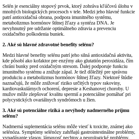
Selén je esenciálny stopový prvok, ktorý zohráva kľúčovú úlohu v
mnohých biologických procesoch v tele. Medzi jeho hlavné funkcie
patrí antioxidačná obrana, podpora imunitného systému,
metabolizmus hormónov štítnej žľazy a syntéza DNA. Je
nevyhnutný pre udržanie optimálneho zdravia a prevenciu
oxidačného poškodenia buniek.
2. Aké sú hlavné zdravotné benefity selénu?
Medzi hlavné benefity selénu patrí jeho silná antioxidačná aktivita,
kde pôsobí ako kofaktor pre enzýmy ako glutatión peroxidáza, čím
chráni bunky pred oxidačným stresom. Ďalej podporuje funkciu
imunitného systému a znižuje zápal. Je tiež dôležitý pre správnu
produkciu a metabolizmus hormónov štítnej žľazy. Niektoré štúdie
naznačujú, že môže znižovať riziko určitých typov rakoviny,
kardiovaskulárnych ochorení, depresie a Keshanovej choroby. U
mužov môže zlepšovať kvalitu spermií a potenciálne pomáhať pri
polycystických ovariálnych syndrómoch u žien.
3. Aké sú potenciálne riziká a nevýhody nadmerného príjmu
selénu?
Nadmerná suplementácia selénu môže viesť k toxicite, známej ako
selénóza. Symptómy selénózy zahŕňajú gastrointestinálne problémy,
vypadávanie vlasov, lámavosť nechtov a neurologické problémy.