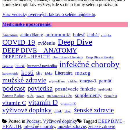
kontexte doplnkov výživy, kde sa tieto formy selénu používajú.
Viac vedecky overených faktov o seléne nájdete tu
.
Medicínske upozornenie!
autoimunita
antioxidanty
bolesť
chrbát
Anatómia
chrípka
Deep Dive
COVID-19
cvičenie
DEEP DIVE – ANATOMY
DEEP DIVE – HEALTH
Deep Dive – Literature
Deep Dive – Physics
infekčné choroby
humorná poviedka
fajčenie
Horčík
kosti
mozog
Literatúra
karotenoidy
kĺby
lebka
mužské zdravie
pamäť
omega-3
mysteriózna
nádcha
podcast
poviedka
poznávacie funkcie
probiotiká
supplementy
Rowan Rubus
selén
stavce
stredomorská diéta
vitamín A
vitamín D
vitamín C
vitamín E
výživové doplnky
ženské zdravie
zinok
zápal
Posted in
Podcast
,
Výživové doplnky
Tagged
DEEP DIVE -
HEALTH
,
infekčné choroby
,
mužské zdravie
,
ženské zdravie