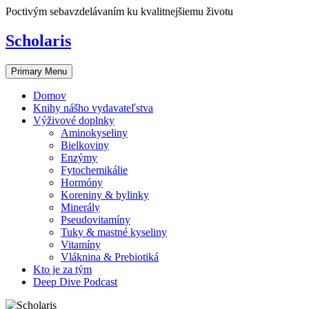
Skip
Poctivým sebavzdelávaním ku kvalitnejšiemu životu
to
content
Scholaris
Primary Menu
Domov
Knihy nášho vydavateľstva
Výživové doplnky
Aminokyseliny
Bielkoviny
Enzýmy
Fytochemikálie
Hormóny
Koreniny & bylinky
Minerály
Pseudovitamíny
Tuky & mastné kyseliny
Vitamíny
Vláknina & Prebiotiká
Kto je za tým
Deep Dive Podcast