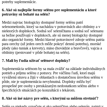
potreby suplementácie.
6. Aké sú najlepšie formy selénu pre suplementáciu a ktoré
potraviny sú bohaté na selén?
Medzi najviac biologicky dostupné formy selénu patrí
selenometionín, ktorý sa nachádza v potravinách ako obilniny a v
niektorých doplnkoch. Sodná soľ seleničitanu a sodná soľ selenanu
sa bežne používajú v doplnkoch, ale sú menej biologicky dostupné
ako organické formy. Medzi hlavné potravinové zdroje selénu patria
para orechy (už jeden orech môže pokryť dennú potrebu), morské
plody (ako tuniak a krevety), mäso (hovädzie a bravčové), vajcia a
obilniny (pestované v pôde bohatej na selén).
7. Mali by ľudia užívať selénové doplnky?
Suplementácia selénom by sa mala zvážiť na základe individuálnych
potrieb a príjmu selénu z potravy. Pre väčšinu ľudí, ktorí majú
vyváženú stravu a žijú v oblastiach s dostatočnou úrovňou selénu v
pôde, nie je suplementácia nevyhnutná. Doplnky môžu byť
prospešné pre osoby s preukázaným nedostatkom selénu alebo v
špecifických situáciách po konzultácii s lekárom.
8. Aké sú iné názvy pre selén, s ktorými sa môžem stretnúť?
Selén sa niekedy označuje aj ako seleničitan alebo selenán, najmä v