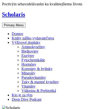
Skip
Poctivým sebavzdelávaním ku kvalitnejšiemu životu
to
content
Scholaris
Primary Menu
Domov
Knihy nášho vydavateľstva
Výživové doplnky
Aminokyseliny
Bielkoviny
Enzýmy
Fytochemikálie
Hormóny
Koreniny & bylinky
Minerály
Pseudovitamíny
Tuky & mastné kyseliny
Vitamíny
Vláknina & Prebiotiká
Kto je za tým
Deep Dive Podcast