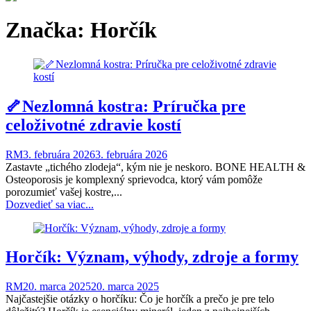
Značka:
Horčík
🦴Nezlomná kostra: Príručka pre
celoživotné zdravie kostí
RM
3. februára 2026
3. februára 2026
Zastavte „tichého zlodeja“, kým nie je neskoro. BONE HEALTH &
Osteoporosis je komplexný sprievodca, ktorý vám pomôže
porozumieť vašej kostre,...
Dozvedieť sa viac...
Horčík: Význam, výhody, zdroje a formy
RM
20. marca 2025
20. marca 2025
Najčastejšie otázky o horčíku: Čo je horčík a prečo je pre telo