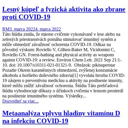
Lesný kúpeľ a fyzická aktivita ako zbrane
proti COVID-19
RM
3. marca 2022
4. marca 2022
Táto štúdia zistila, že mierne cvičenie vykonávané v lese alebo na
zelených priestranstvách pomáha stimulovať imunitný systém a
môže obmedziť závažnosť ochorenia COVID-19. Odkaz na
pôvodný výskum: Roviello V, Gilhen-Baker M, Vicidomini C,
Roviello GN. Forest-bathing and physical activity as weapons
against COVID-19: a review. Environ Chem Lett. 2021 Sep 21:1-
10. doi: 10.1007/s10311-021-01321-9. Obrázok: pikisuperstar
Pozadie Okrem karanténnych obmedzení, zvýšenej konzumácie
alkoholu a horšieho duševného zdravia[1] vyvolala hrozba COVID-
19 záujem o preventívnu medicínu a aktivity na posilnenie imunity,
ktoré môžu znížiť závažnosť ochorenia. Štúdia Táto prehľadová
štúdia vyhodnocuje dôkazy o účinkoch cvičenia v lesnom prostredí
na posilnenie imunitného systému. Výsledky...
Dozvedieť sa viac...
Metaanalýza vplyvu hladiny vitamínu D
na infekciu COVID-19