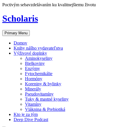
Skip
Poctivým sebavzdelávaním ku kvalitnejšiemu životu
to
content
Scholaris
Primary Menu
Domov
Knihy nášho vydavateľstva
Výživové doplnky
Aminokyseliny
Bielkoviny
Enzýmy
Fytochemikálie
Hormóny
Koreniny & bylinky
Minerály
Pseudovitamíny
Tuky & mastné kyseliny
Vitamíny
Vláknina & Prebiotiká
Kto je za tým
Deep Dive Podcast