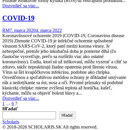
Pozadie Reaktívne formy kyslíka (ROS) sú vedľajšími produktmi...
Dozvedieť sa viac...
COVID-19
RM
7. marca 2020
4. marca 2022
Koronavírusové ochorenie 2019 (COVID-19, Coronavirus disease
2019) Zhrnutie COVID-19 je infekčné ochorenie spôsobené
vírusom SARS-CoV-2, ktorý patrí medzi korona vírusy. Je
nebezpečné, pretože jeho inkubačná doba je pomerne dlhá (čo
čiastočne vysvetľuje, prečo sa rozšírilo viac ako ostatné
koronavírusy). Ľudia, ktorí sú už infikovaní, môžu vyzerať a cítiť sa
zdravo, takže nepraktizujú žiadne opatrenia proti šíreniu vírusu.
Vírus sa šíri kvapôčkovou infekciou, podobne ako chrípka.
Osvedčenou a spoľahlivou metódou ochrany je dôkladné umývanie
rúk a nedotýkanie sa úst, nosa a očí. Prvotné príznaky sú podobné
klasicekj chrípke: mierne zvýšená teplota až horúčka, kašeľ,
kýchanie, môžu sa objaviť bolesti hlavy a...
Dozvedieť sa viac...
Stránkovanie
1
…
6
7
Hľadať
príspevkov
Hľadať
Scholaris
© 2018-2026 SCHOLARIS.SK All rights reserved.