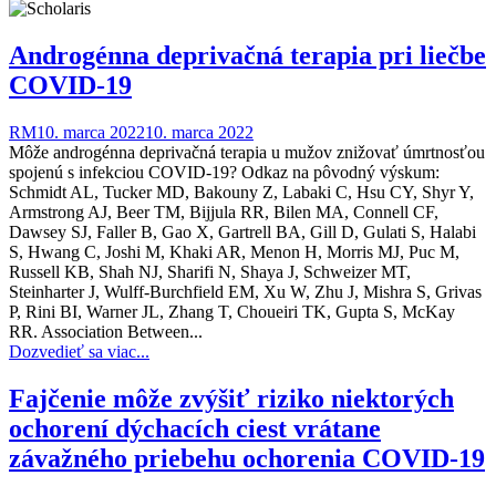
Androgénna deprivačná terapia pri liečbe
COVID-19
RM
10. marca 2022
10. marca 2022
Môže androgénna deprivačná terapia u mužov znižovať úmrtnosťou
spojenú s infekciou COVID-19? Odkaz na pôvodný výskum:
Schmidt AL, Tucker MD, Bakouny Z, Labaki C, Hsu CY, Shyr Y,
Armstrong AJ, Beer TM, Bijjula RR, Bilen MA, Connell CF,
Dawsey SJ, Faller B, Gao X, Gartrell BA, Gill D, Gulati S, Halabi
S, Hwang C, Joshi M, Khaki AR, Menon H, Morris MJ, Puc M,
Russell KB, Shah NJ, Sharifi N, Shaya J, Schweizer MT,
Steinharter J, Wulff-Burchfield EM, Xu W, Zhu J, Mishra S, Grivas
P, Rini BI, Warner JL, Zhang T, Choueiri TK, Gupta S, McKay
RR. Association Between...
Dozvedieť sa viac...
Fajčenie môže zvýšiť riziko niektorých
ochorení dýchacích ciest vrátane
závažného priebehu ochorenia COVID-19