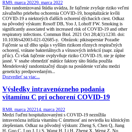
RM
9. marca 2022
9. marca 2022
Táto randomizovaná štúdia uvádza, že fajčenie zvyšuje riziko veľmi
závažného priebehu ochorenia COVID-19, hospitalizácie kvôli
COVID-19 a niektorých ďalších ochorení dýchacích ciest. Odkaz
na pôvodný výskum: Rosoff DB, Yoo J, Lohoff FW. Smoking is
significantly associated with increased risk of COVID-19 and other
respiratory infections. Commun Biol. 2021 Oct 28;4(1):1230. doi:
10.1038/s42003-021-02685-y. Obrázok: pikisuperstar Pozadie
Fajčenie sa už dlho spája s vyšším rizikom rôznych respiračných
ochorení, vrátane bakteriálnych a vírusových infekcií (napr. zápal
pľúc). Či však fajčenie ovplyvňuje riziko COVID-19, nie je úplne
jasné. V snahe obmedziť mätúce faktory táto štúdia použila
Mendelovský randomizačný dizajn na posúdenie vzťahu medzi
geneticky predpovedaným...
Dozvedieť sa viac...
Výsledky intravenózneho podania
vitamínu C pri ochorení COVID-19
RM
8. marca 2022
14. marca 2022
Medzi ľuďmi hospitalizovanými s COVID-19 neznížila
intravenózna infúzia vitamínu C úmrtnosť ani neviedla ku klinickým
zlepšeniam. Odkaz na pôvodný výskum: Zheng S, Chen Q, Jiang
H, Guo C, Luo J, Li S, Wang H, Li H, Zheng X, Weng Z. No