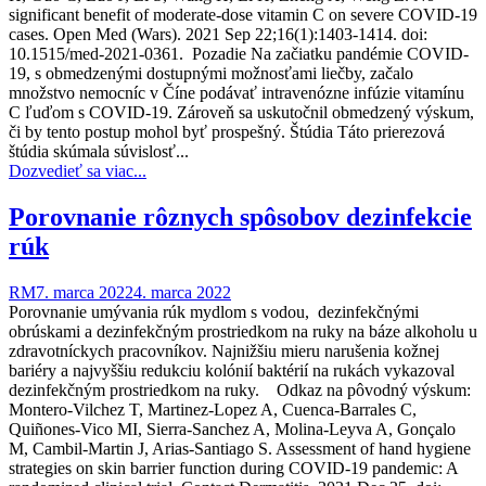
significant benefit of moderate-dose vitamin C on severe COVID-19
cases. Open Med (Wars). 2021 Sep 22;16(1):1403-1414. doi:
10.1515/med-2021-0361. Pozadie Na začiatku pandémie COVID-
19, s obmedzenými dostupnými možnosťami liečby, začalo
množstvo nemocníc v Číne podávať intravenózne infúzie vitamínu
C ľuďom s COVID-19. Zároveň sa uskutočnil obmedzený výskum,
či by tento postup mohol byť prospešný. Štúdia Táto prierezová
štúdia skúmala súvislosť...
Dozvedieť sa viac...
Porovnanie rôznych spôsobov dezinfekcie
rúk
RM
7. marca 2022
4. marca 2022
Porovnanie umývania rúk mydlom s vodou, dezinfekčnými
obrúskami a dezinfekčným prostriedkom na ruky na báze alkoholu u
zdravotníckych pracovníkov. Najnižšiu mieru narušenia kožnej
bariéry a najvyššiu redukciu kolónií baktérií na rukách vykazoval
dezinfekčným prostriedkom na ruky. Odkaz na pôvodný výskum:
Montero-Vilchez T, Martinez-Lopez A, Cuenca-Barrales C,
Quiñones-Vico MI, Sierra-Sanchez A, Molina-Leyva A, Gonçalo
M, Cambil-Martin J, Arias-Santiago S. Assessment of hand hygiene
strategies on skin barrier function during COVID-19 pandemic: A