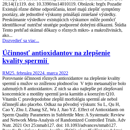
28;14(1):119. doi: 10.3390/nu14010119. Obrázok: brgfx Pozadie
Existujú rôzne diétne odporúčania, ktoré majú zlepšiť symptómy
psoriázy, ale jednotlivé výskumy prinášajú zmiešané výsledky.
Preskúmanie výsledkov existujúcich výskumov môže pomôcť
identifikovať nutričné ​​stratégie podporené dobrými dôkazmi. Štúdia
Tento prehľad skúmal dôkazy o rôznych mikro- a makroživinách,
ako...
Dozvedieť sa viac...
Účinnosť antioxidantov na zlepšenie
kvality spermií
RM
25. februára 2022
4. marca 2022
Porovnanie účinnosti rôznych antioxidantov na zlepšenie kvality
spermií u mužov so zníženou plodnosťou V tejto metaanalýze bolo
zahrnutých 8 antioxidantov. Z nich sa ako najlepšie pri zlepšovaní
koncentrácie a motility spermií javia karnitín a koenzým Q10.
Vitamín C pravdepodobne zlepšil morfológiu spermií ale nebol
účinnejší ako placebo. Odkaz na pôvodný výskum: Su L, Qu H,
Cao Y, Zhu J, Zhang SZ, Wu J, Jiao YZ. Effect of Antioxidants on
Sperm Quality Parameters in Subfertile Men: A Systematic Review
and Network Meta-Analysis of Randomized Controlled Trials. Adv
Nutr. 2021 Oct 25:nmab127. doi: 10.1093/advances/nmab127.