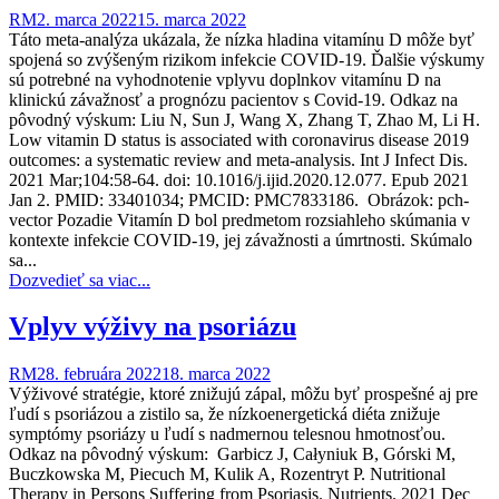
RM
2. marca 2022
15. marca 2022
Táto meta-analýza ukázala, že nízka hladina vitamínu D môže byť
spojená so zvýšeným rizikom infekcie COVID-19. Ďalšie výskumy
sú potrebné na vyhodnotenie vplyvu doplnkov vitamínu D na
klinickú závažnosť a prognózu pacientov s Covid-19. Odkaz na
pôvodný výskum: Liu N, Sun J, Wang X, Zhang T, Zhao M, Li H.
Low vitamin D status is associated with coronavirus disease 2019
outcomes: a systematic review and meta-analysis. Int J Infect Dis.
2021 Mar;104:58-64. doi: 10.1016/j.ijid.2020.12.077. Epub 2021
Jan 2. PMID: 33401034; PMCID: PMC7833186. Obrázok: pch-
vector Pozadie Vitamín D bol predmetom rozsiahleho skúmania v
kontexte infekcie COVID-19, jej závažnosti a úmrtnosti. Skúmalo
sa...
Dozvedieť sa viac...
Vplyv výživy na psoriázu
RM
28. februára 2022
18. marca 2022
Výživové stratégie, ktoré znižujú zápal, môžu byť prospešné aj pre
ľudí s psoriázou a zistilo sa, že nízkoenergetická diéta znižuje
symptómy psoriázy u ľudí s nadmernou telesnou hmotnosťou.
Odkaz na pôvodný výskum: Garbicz J, Całyniuk B, Górski M,
Buczkowska M, Piecuch M, Kulik A, Rozentryt P. Nutritional
Therapy in Persons Suffering from Psoriasis. Nutrients. 2021 Dec