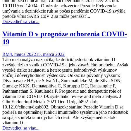
randomized clinical trial. Contact Dermatitis. 2021 Dec 25. doi:
10.1111/cod.14034. Obrázok: pch-vector Pozadie Frekvencia
umývania a dezinfekcie rúk sa počas pandémie COVID-19 zvýšila,
pretože vírus SARS-CoV-2 sa môže prenášať...
Dozvedieť sa viac...
Vitamín D v prognóze ochorenia COVID-
19
RM
4. marca 2022
15. marca 2022
Táto metaanalýza naznačila, že deficit/nedostatok vitamínu D
zvyšuje riziko vzniku COVID-19 a jeho závažného priebehu. Avšak
vysoké riziko zaujatosti a heterogenita jednotlivých výskumov
znižujú dôveryhodnosť výsledkov. Odkaz na pôvodný výskum:
Dissanayake HA, de Silva NL, Sumanatilleke M, de Silva SDN,
Gamage KKK, Dematapitiya C, Kuruppu DC, Ranasinghe P,
Pathmanathan S, Katulanda P. Prognostic and therapeutic role of
vitamin D in COVID-19: systematic review and meta-analysis. J
Clin Endocrinol Metab. 2021 Dec 11:dgab892. doi:
10.1210/clinem/dgab892. Obrázok: starline Pozadie Vitamín D sa
podieľa na optimálnej funkcii imunitného systému a jeho nedostatok
sa spája s infekciami dýchacích ciest. Ale zvyšuje nedostatok
vitamínu D...
Dozvedieť sa viac...