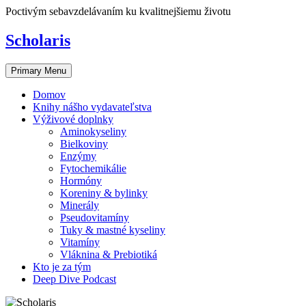
Skip
Poctivým sebavzdelávaním ku kvalitnejšiemu životu
to
content
Scholaris
Primary Menu
Domov
Knihy nášho vydavateľstva
Výživové doplnky
Aminokyseliny
Bielkoviny
Enzýmy
Fytochemikálie
Hormóny
Koreniny & bylinky
Minerály
Pseudovitamíny
Tuky & mastné kyseliny
Vitamíny
Vláknina & Prebiotiká
Kto je za tým
Deep Dive Podcast