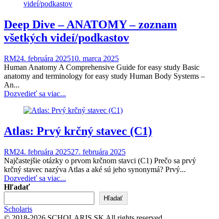
Deep Dive – ANATOMY – zoznam
všetkých videí/podkastov
RM
24. februára 2025
10. marca 2025
Human Anatomy A Comprehensive Guide for easy study Basic
anatomy and terminology for easy study Human Body Systems –
An...
Dozvedieť sa viac...
Atlas: Prvý krčný stavec (C1)
RM
24. februára 2025
27. februára 2025
Najčastejšie otázky o prvom krčnom stavci (C1) Prečo sa prvý
krčný stavec nazýva Atlas a aké sú jeho synonymá? Prvý...
Dozvedieť sa viac...
Hľadať
Hľadať
Scholaris
© 2018-2026 SCHOLARIS.SK All rights reserved.