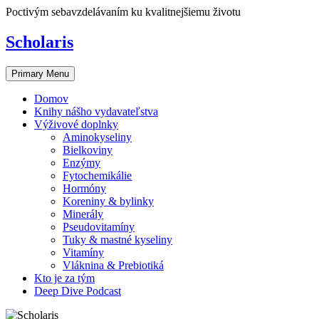
Skip
Poctivým sebavzdelávaním ku kvalitnejšiemu životu
to
content
Scholaris
Primary Menu
Domov
Knihy nášho vydavateľstva
Výživové doplnky
Aminokyseliny
Bielkoviny
Enzýmy
Fytochemikálie
Hormóny
Koreniny & bylinky
Minerály
Pseudovitamíny
Tuky & mastné kyseliny
Vitamíny
Vláknina & Prebiotiká
Kto je za tým
Deep Dive Podcast