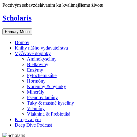
Skip
Poctivým sebavzdelávaním ku kvalitnejšiemu životu
to
content
Scholaris
Primary Menu
Domov
Knihy nášho vydavateľstva
Výživové doplnky
Aminokyseliny
Bielkoviny
Enzýmy
Fytochemikálie
Hormóny
Koreniny & bylinky
Minerály
Pseudovitamíny
Tuky & mastné kyseliny
Vitamíny
Vláknina & Prebiotiká
Kto je za tým
Deep Dive Podcast